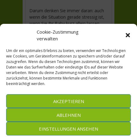
Darum denken Sie immer daran: auch
wenn die Situation gerade stressig ist,
wenn Sie Ihr Baby kurz allein lassen
müssen, legen Sie es sicher ab oder
Cookie-Zustimmung
nehmen Sie es auf den Arm. Sicher ist
verwalten
sicher!
Um dir ein optimales Erlebnis zu bieten, verwenden wir Technologien
Hier geht’s zum Leitfaden!
wie Cookies, um Geräteinformationen zu speichern und/oder darauf
zuzugreifen. Wenn du diesen Technologien zustimmst, können wir
Daten wie das Surfverhalten oder eindeutige IDs auf dieser Website
verarbeiten. Wenn du deine Zustimmung nicht erteilst oder
zurückziehst, können bestimmte Merkmale und Funktionen
←
„Entspannte Eltern –
beeinträchtigt werden.
„Rückenschmerzen
entspannte Kinder“
durch Schulranzen?“
→
AKZEPTIEREN
ABLEHNEN
EINSTELLUNGEN ANSEHEN
Praxis - Dornheim